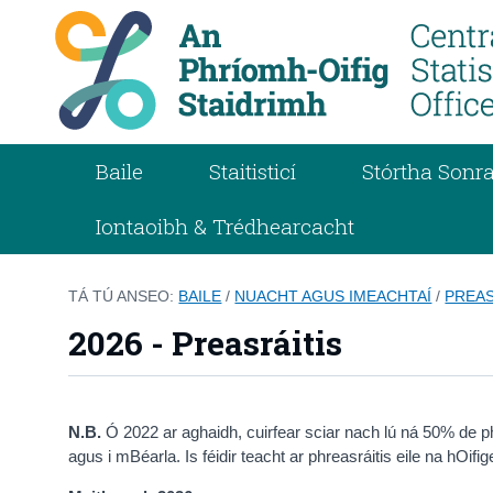
Baile
Staitisticí
Stórtha Sonra
Iontaoibh & Trédhearcacht
TÁ TÚ ANSEO:
BAILE
/
NUACHT AGUS IMEACHTAÍ
/
PREAS
2026 - Preasráitis
N.B.
Ó 2022 ar aghaidh, cuirfear sciar nach lú ná 50% de p
agus i mBéarla. Is féidir teacht ar phreasráitis eile na hOifig