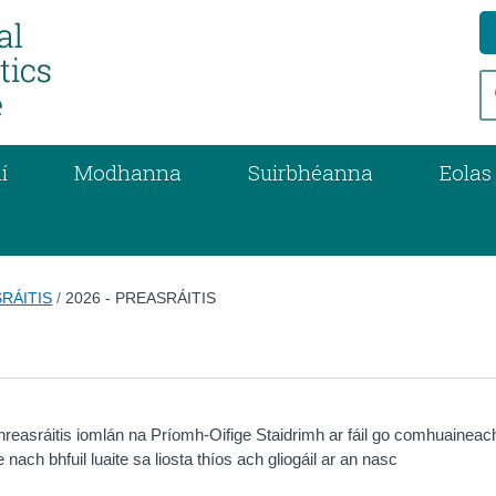
í
Modhanna
Suirbhéanna
Eolas
RÁITIS
/
2026 - PREASRÁITIS
hreasráitis iomlán na Príomh-Oifige Staidrimh ar fáil go comhuaineac
e nach bhfuil luaite sa liosta thíos ach gliogáil ar an nasc