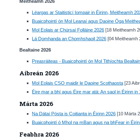
Meitheamh 2026
Léargas ar Staitisticí Iompair in Éirinn, Meitheamh 2
Buaicphointí ón Mol Leanaí agus Daoine Óga Meith
Mol Eolais ar Chúrsaí Folláine 2026
[18 Meitheamh 2
Lá Domhanda an Chomhshaoil 2026
[04 Meitheamh 
Bealtaine 2026
Preasráiteas - Buaicphointí ón Mol Tithíochta Bealtai
Aibreán 2026
Mol Eolais CSO maidir le Daoine Scothaosta
[23 Aib
Éire mar a bhí agus Éire mar atá: An saol in Éirinn i
Márta 2026
Na Dátaí Pósta is Coitianta in Éirinn 2026
[10 Márta 
Buaicphointí ó Mhol na mBan agus na bhFear in Éiri
Feabhra 2026