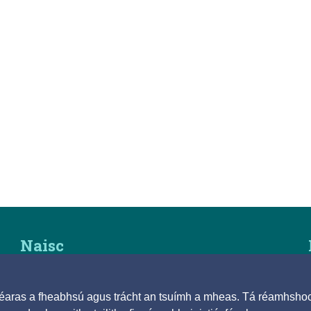
Naisc
© 2025
Beartas Cóipchirt agus Athúsáide
spéaras a fheabhsú agus trácht an tsuímh a mheas. Tá réamhsho