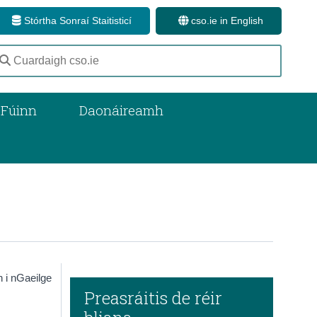
Stórtha Sonraí Staitisticí
cso.ie in English
 Fúinn
Daonáireamh
h i nGaeilge
Preasráitis de réir