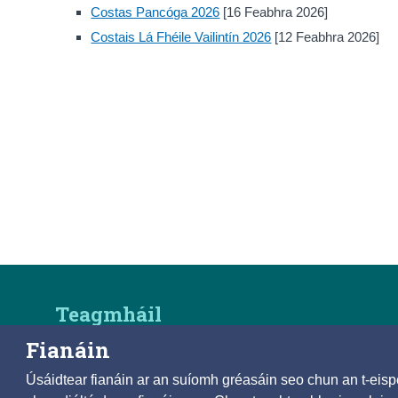
Costas Pancóga 2026
[16 Feabhra 2026]
Costais Lá Fhéile Vailintín 2026
[12 Feabhra 2026]
Teagmháil
Fianáin
An Phríomh-Oifig Staidrimh
Bóthar na Sceiche Airde, Corcaigh T12 X00E, Éire
Úsáidtear fianáin ar an suíomh gréasáin seo chun an t-ei