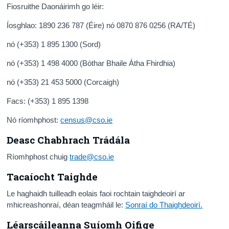
Fiosruithe Daonáirimh go léir:
Íosghlao: 1890 236 787 (Éire) nó 0870 876 0256 (RA/TÉ)
nó (+353) 1 895 1300 (Sord)
nó (+353) 1 498 4000 (Bóthar Bhaile Átha Fhirdhia)
nó (+353) 21 453 5000 (Corcaigh)
Facs: (+353) 1 895 1398
Nó ríomhphost:
census@cso.ie
Deasc Chabhrach Trádála
Ríomhphost chuig
trade@cso.ie
Tacaíocht Taighde
Le haghaidh tuilleadh eolais faoi rochtain taighdeoirí ar
mhicreashonraí, déan teagmháil le:
Sonraí do Thaighdeoirí.
Léarscáileanna Suíomh Oifige