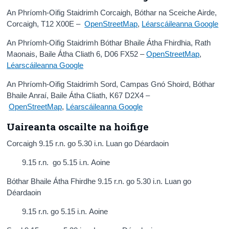
An Phríomh-Oifig Staidrimh Corcaigh, Bóthar na Sceiche Airde,
Corcaigh, T12 X00E –
OpenStreetMap
,
Léarscáileanna Google
An Phríomh-Oifig Staidrimh Bóthar Bhaile Átha Fhirdhia, Rath
Maonais, Baile Átha Cliath 6, D06 FX52 –
OpenStreetMap
,
Léarscáileanna Google
An Phríomh-Oifig Staidrimh Sord, Campas Gnó Shoird, Bóthar
Bhaile Anraí, Baile Átha Cliath, K67 D2X4 –
OpenStreetMap
,
Léarscáileanna Google
Uaireanta oscailte na hoifige
Corcaigh 9.15 r.n. go 5.30 i.n. Luan go Déardaoin
9.15 r.n. go 5.15 i.n. Aoine
Bóthar Bhaile Átha Fhirdhe 9.15 r.n. go 5.30 i.n. Luan go
Déardaoin
9.15 r.n. go 5.15 i.n. Aoine