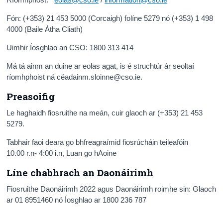
Daonáireamh
Fón: (+353) 21 453 5000 (Corcaigh) folíne 5279 nó (+353) 1 498
4000 (Baile Átha Cliath)
Iontaoibh & Trédhearcacht
Uimhir Íosghlao an CSO: 1800 313 414
Má tá ainm an duine ar eolas agat, is é struchtúr ár seoltaí
ríomhphoist ná céadainm.sloinne@cso.ie.
Preasoifig
Le haghaidh fiosruithe na meán, cuir glaoch ar (+353) 21 453
5279.
Tabhair faoi deara go bhfreagraímid fiosrúcháin teileafóin
10.00 r.n- 4:00 i.n, Luan go hAoine
Líne chabhrach an Daonáirimh
Fiosruithe Daonáirimh 2022 agus Daonáirimh roimhe sin: Glaoch
ar 01 8951460 nó Íosghlao ar 1800 236 787