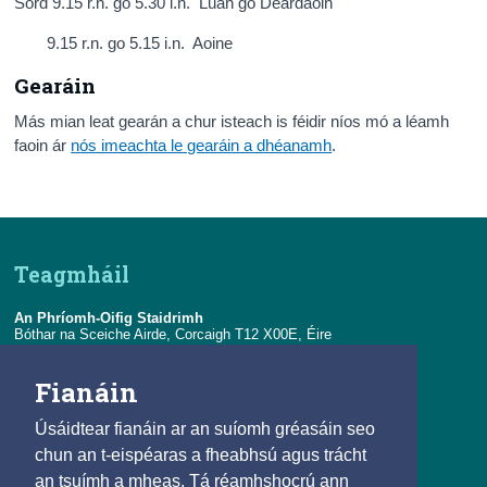
Sord 9.15 r.n. go 5.30 i.n. Luan go Déardaoin
9.15 r.n. go 5.15 i.n. Aoine
Gearáin
Más mian leat gearán a chur isteach is féidir níos mó a léamh
faoin ár
nós imeachta le gearáin a dhéanamh
.
Teagmháil
An Phríomh-Oifig Staidrimh
Bóthar na Sceiche Airde, Corcaigh T12 X00E, Éire
Teil:
+353-21-4535000
Fianáin
R-phost:
eolas@cso.ie
Úsáidtear fianáin ar an suíomh gréasáin seo
Naisc
chun an t-eispéaras a fheabhsú agus trácht
an tsuímh a mheas. Tá réamhshocrú ann