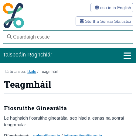
cso.ie in English
Stórtha Sonraí Staitisticí
Taispeáin Roghchlár
Baile
Tá tú anseo:
Baile
/
Teagmháil
Teagmháil
Staitisticí
Stórtha Sonraí
Fiosruithe Ginearálta
Modhanna
Le haghaidh fiosruithe ginearálta, seo hiad a leanas na sonraí
Suirbhéanna
teagmhála:
Eolas Fúinn
Ríomhphost:
eolas@cso.ie
/
information@cso.ie