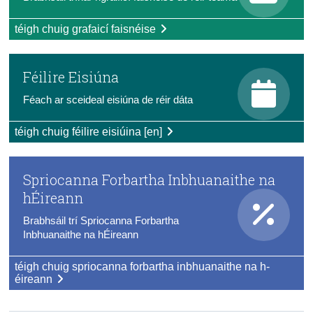
Daonáireamh
téigh chuig grafaicí faisnéise
Iontaoibh & Trédhearcacht
Féilire Eisiúna
Féach ar sceideal eisiúna de réir dáta
téigh chuig féilire eisiúina [en]
Spriocanna Forbartha Inbhuanaithe na
hÉireann
Brabhsáil trí Spriocanna Forbartha
Inbhuanaithe na hÉireann
téigh chuig spriocanna forbartha inbhuanaithe na h-
éireann