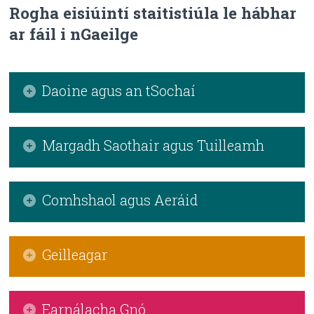
Rogha eisiúintí staitistiúla le hábhar
ar fáil i nGaeilge
Daoine agus an tSochaí
Daonra
Margadh Saothair agus Tuilleamh
Oideachas
Breitheanna, Básanna agus Póstaí
Margadh Saothair
Comhshaol agus Aeráid
Coiriúlacht, Dlí agus Ceart
Tuilleamh
Dálaí Sóisialta
Comhshaol
Geilleagar
Sláinte
Aeráid
An tSochaí Faisnéise
Cuntais Idirnáisiúnta
Earnálacha Gnó