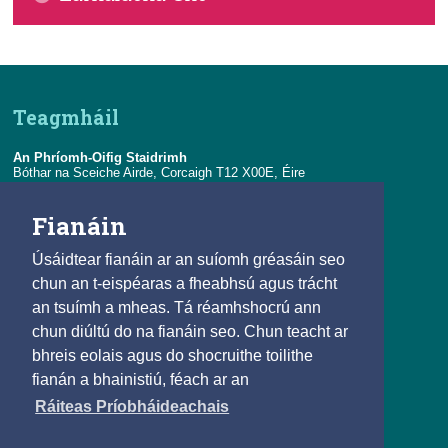
Tithíocht agus Teaghlaigh
Praghsanna
Cuntais Náisiúnta
Talmhaíocht & Iascaireacht
Príomhtháscairí Eacnamaíochta
Foirgníocht
Teagmháil
Trádáil Eachtrach
Tionsclaíocht
An Phríomh-Oifig Staidrimh
Achoimre Sonraí ón gCiste Airgeadaíochta
Staitisticí Ilearnála
Bóthar na Sceiche Airde, Corcaigh T12 X00E, Éire
Idirnáisiúnta (IMF) - Éire
Eolaíocht agus Teicneolaíocht
Teil:
+353-21-4535000
Fianáin
R-phost:
eolas@cso.ie
Seirbhísí
Úsáidtear fianáin ar an suíomh gréasáin seo
Naisc
Taisteal agus Turasóireacht
chun an t-eispéaras a fheabhsú agus trácht
an tsuímh a mheas. Tá réamhshocrú ann
Iompar
© 2025
chun diúltú do na fianáin seo. Chun teacht ar
Beartas Cóipchirt agus Athúsáide
bhreis eolais agus do shocruithe toilithe
Saoráil Faisnéise
fianán a bhainistiú, féach ar an
Inrochtaineacht
Ráiteas Príobháideachais
Príobháideachais agus Fianáin