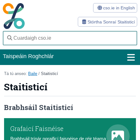
cso.ie in English
Stórtha Sonraí Staitisticí
Taispeáin Roghchlár
Baile
Tá tú anseo:
Baile
/
Staitisticí
Staitisticí
Staitisticí
Stórtha Sonraí
Brabhsáil Staitisticí
Modhanna
Suirbhéanna
Grafaicí Faisnéise
Eolas Fúinn
Brabhsáil trínár ngraificí faisnéise de réir téama