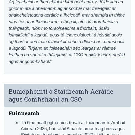
Ag féachaint ar threochtaí le himeacht ama, is féidir linn an
gníomh atá á dhéanamh ag ár sochaí mar fhreagairt ar
shaincheisteanna aeráide a fheiceáil, mar shampla trí thithe
níos tíosaí ar fhuinneamh a thógáil, níos lú dramhaíola a
tháirgeadh, níos mó foraoiseachta a fhorbairt, úsáid
lotnaidicídí a laghdú, agus tá teicneolaíocht á húsáid anois
ag thart ar aon trian d’fhiontair chun a dtionchar comhshaoil
a laghdú. Tugann an foilseachán seo léargas ar réimse
leathan na sonraí a tháirgimid sa CSO maidir lenár n-aeráid
agus ár gcomhshaol
."
Buaicphointí ó Staidreamh Aeráide
agus Comhshaoil an CSO
Fuinneamh
Tá tithe nuathógtha níos tíosaí ar fhuinneamh. Amhail
Aibreán 2026, bhí rátáil A bainte amach ag breis agus
99% de na teaghaisí a tógadh ó 2020 i leith nuair a