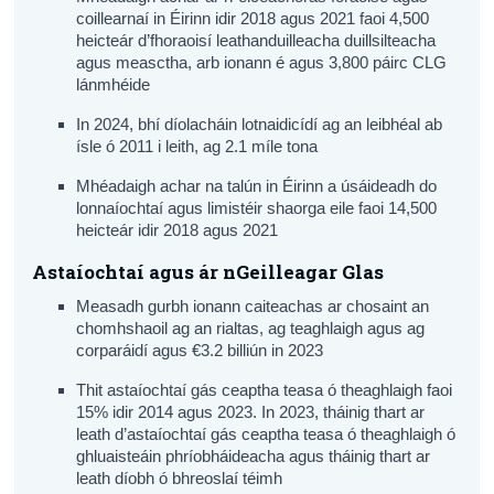
coillearnaí in Éirinn idir 2018 agus 2021 faoi 4,500
heicteár d’fhoraoisí leathanduilleacha duillsilteacha
agus measctha, arb ionann é agus 3,800 páirc CLG
lánmhéide
In 2024, bhí díolacháin lotnaidicídí ag an leibhéal ab
ísle ó 2011 i leith, ag 2.1 míle tona
Mhéadaigh achar na talún in Éirinn a úsáideadh do
lonnaíochtaí agus limistéir shaorga eile faoi 14,500
heicteár idir 2018 agus 2021
Astaíochtaí agus ár nGeilleagar Glas
Measadh gurbh ionann caiteachas ar chosaint an
chomhshaoil ag an rialtas, ag teaghlaigh agus ag
corparáidí agus €3.2 billiún in 2023
Thit astaíochtaí gás ceaptha teasa ó theaghlaigh faoi
15% idir 2014 agus 2023. In 2023, tháinig thart ar
leath d’astaíochtaí gás ceaptha teasa ó theaghlaigh ó
ghluaisteáin phríobháideacha agus tháinig thart ar
leath díobh ó bhreoslaí téimh