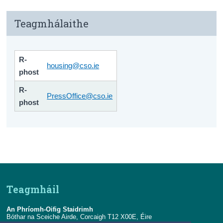
Teagmhálaithe
R-
housing@cso.ie
phost
R-
PressOffice@cso.ie
phost
Teagmháil
An Phríomh-Oifig Staidrimh
Bóthar na Sceiche Airde, Corcaigh T12 X00E, Éire