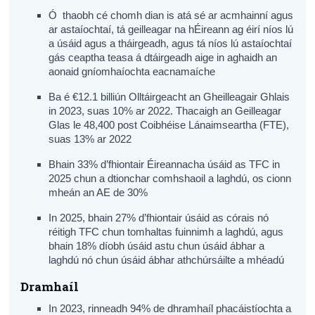
Ó thaobh cé chomh dian is atá sé ar acmhainní agus
ar astaíochtaí, tá geilleagar na hÉireann ag éirí níos lú
a úsáid agus a tháirgeadh, agus tá níos lú astaíochtaí
gás ceaptha teasa á dtáirgeadh aige in aghaidh an
aonaid gníomhaíochta eacnamaíche
Ba é €12.1 billiún Olltáirgeacht an Gheilleagair Ghlais
in 2023, suas 10% ar 2022. Thacaigh an Geilleagar
Glas le 48,400 post Coibhéise Lánaimseartha (FTE),
suas 13% ar 2022
Bhain 33% d’fhiontair Éireannacha úsáid as TFC in
2025 chun a dtionchar comhshaoil a laghdú, os cionn
mheán an AE de 30%
In 2025, bhain 27% d’fhiontair úsáid as córais nó
réitigh TFC chun tomhaltas fuinnimh a laghdú, agus
bhain 18% díobh úsáid astu chun úsáid ábhar a
laghdú nó chun úsáid ábhar athchúrsáilte a mhéadú
Dramhaíl
In 2023, rinneadh 94% de dhramhaíl phacáistíochta a