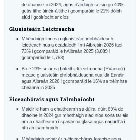
de dhaoine in 2024, agus d’ardaigh sé sin go 40% i
gcás tithe úinéir-áitithe i gcomparáid le 21% dóibh
siúd i gcóiríocht ar cíos
Gluaisteáin Leictreacha
Mhéadaigh líon na ngluaisteán príobháideach
leictreach nua a ceadaíodh i mí Aibreáin 2026 faoi
73% i gcomparáid le hAibreán 2025 (3,089 i
gcomparáid le 1,783)
Ba é 23% sciar na bhfeithiclí leictreacha (EVanna) i
measc gluaisteáin phríobháideacha nua idir Eanáir
agus Aibreán 2026 i gcomparáid le 16% sa tréimhse
chéanna in 2025
Éiceachórais agus Talmhaíocht
Maidir le ham a chaitheamh sa dúlra, dúirt 89% de
dhaoine in 2024 gur mhothaigh siad níos sona tar éis
am a chaitheamh i spásanna glasa agus nádúrtha i
rith an tsamhraidh
Mhéadaigh achar ár n-éiceachóras foraoise agus