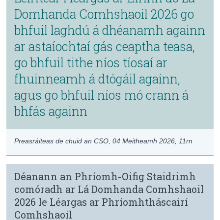
Domhanda Comhshaoil 2026 go
Daonáireamh
bhfuil laghdú á dhéanamh againn
Iontaoibh & Trédhearcacht
ar astaíochtaí gás ceaptha teasa,
go bhfuil tithe níos tíosaí ar
fhuinneamh á dtógáil againn,
agus go bhfuil níos mó crann á
bhfás againn
Preasráiteas de chuid an CSO,
04 Meitheamh 2026
, 11rn
Déanann an Phríomh-Oifig Staidrimh
comóradh ar Lá Domhanda Comhshaoil
2026 le Léargas ar Phríomhtháscairí
Comhshaoil