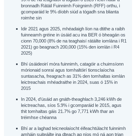
bronnadh Rátáil Fuinnimh Foirgnimh (RFF) orthu, i
gcomparáid le 9% díobh siúd a tógadh sna blianta
roimhe sin
Idir 2021 agus 2025, mhéadaigh líon na dtithe a raibh
fuinneamh gréine in úsáid acu ina BER ó bheagán os
cionn 70,000 (8% de na teaghaisí rátáilte iomlána i R1
2021) go beagnach 200,000 (15% den iomlán i R4
2025)
Bhí úsáideoirí móra fuinnimh, catagóir a chuimsíonn
mórionaid sonraí agus tomhaltóirí tionsclaíocha
suntasacha, freagrach as 31% den tomhaltas iomlán
leictreachais mhéadraithe in 2024, suas ó 15% in
2015
In 2024, d’úsáid an gnáth-theaghlach 3,246 kWh de
leictreachas, síos 5.9% i gcomparáid le 2015, agus
thit tomhaltas gáis 21.7% go 7,771 kWh thar an
tréimhse chéanna
Bhí ar a laghad teicneolaíocht éifeachtúlacht fuinnimh
amháin suiteáilte ina dteach ag níos mó ná aon trian