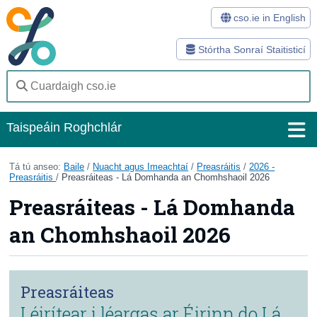
cso.ie in English
Stórtha Sonraí Staitisticí
Taispeáin Roghchlár
Baile
Tá tú anseo:
Baile
/
Nuacht agus Imeachtaí
/
Preasráitis
/
2026 -
Preasráitis
/
Preasráiteas - Lá Domhanda an Chomhshaoil 2026
Staitisticí
Preasráiteas - Lá Domhanda
Stórtha Sonraí
an Chomhshaoil 2026
Modhanna
Suirbhéanna
Preasráiteas
Léirítear i léargas ar Éirinn do Lá
Eolas Fúinn