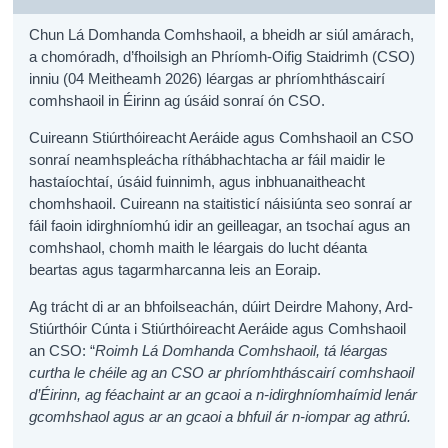
Chun Lá Domhanda Comhshaoil, a bheidh ar siúl amárach,
a chomóradh, d’fhoilsigh an Phríomh-Oifig Staidrimh (CSO)
inniu (04 Meitheamh 2026) léargas ar phríomhtháscairí
comhshaoil in Éirinn ag úsáid sonraí ón CSO.
Cuireann Stiúrthóireacht Aeráide agus Comhshaoil an CSO
sonraí neamhspleácha ríthábhachtacha ar fáil maidir le
hastaíochtaí, úsáid fuinnimh, agus inbhuanaitheacht
chomhshaoil. Cuireann na staitisticí náisiúnta seo sonraí ar
fáil faoin idirghníomhú idir an geilleagar, an tsochaí agus an
comhshaol, chomh maith le léargais do lucht déanta
beartas agus tagarmharcanna leis an Eoraip.
Ag trácht di ar an bhfoilseachán, dúirt Deirdre Mahony, Ard-
Stiúrthóir Cúnta i Stiúrthóireacht Aeráide agus Comhshaoil
an CSO: “
Roimh Lá Domhanda Comhshaoil, tá léargas
curtha le chéile ag an CSO ar phríomhtháscairí comhshaoil
d’Éirinn, ag féachaint ar an gcaoi a n-idirghníomhaímid lenár
gcomhshaol agus ar an gcaoi a bhfuil ár n-iompar ag athrú.