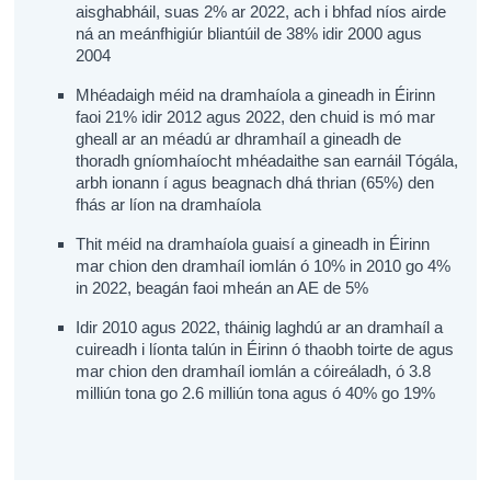
aisghabháil, suas 2% ar 2022, ach i bhfad níos airde
ná an meánfhigiúr bliantúil de 38% idir 2000 agus
2004
Mhéadaigh méid na dramhaíola a gineadh in Éirinn
faoi 21% idir 2012 agus 2022, den chuid is mó mar
gheall ar an méadú ar dhramhaíl a gineadh de
thoradh gníomhaíocht mhéadaithe san earnáil Tógála,
arbh ionann í agus beagnach dhá thrian (65%) den
fhás ar líon na dramhaíola
Thit méid na dramhaíola guaisí a gineadh in Éirinn
mar chion den dramhaíl iomlán ó 10% in 2010 go 4%
in 2022, beagán faoi mheán an AE de 5%
Idir 2010 agus 2022, tháinig laghdú ar an dramhaíl a
cuireadh i líonta talún in Éirinn ó thaobh toirte de agus
mar chion den dramhaíl iomlán a cóireáladh, ó 3.8
milliún tona go 2.6 milliún tona agus ó 40% go 19%