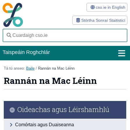
cso.ie in English
Stórtha Sonraí Staitisticí
Taispeáin Roghchlár
Baile
Tá tú anseo:
Baile
/
Rannán na Mac Léinn
Rannán na Mac Léinn
Staitisticí
Stórtha Sonraí
Modhanna
Oideachas agus Léirshamhlú
Suirbhéanna
Comórtais agus Duaiseanna
Eolas Fúinn