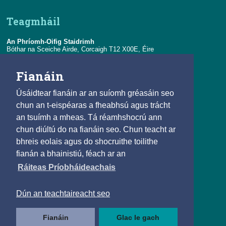
Teagmháil
An Phríomh-Oifig Staidrimh
Bóthar na Sceiche Airde, Corcaigh T12 X00E, Éire
Teil:
+353-21-4535000
Fianáin
R-phost:
eolas@cso.ie
Úsáidtear fianáin ar an suíomh gréasáin seo
Naisc
chun an t-eispéaras a fheabhsú agus trácht
an tsuímh a mheas. Tá réamhshocrú ann
© 2025
chun diúltú do na fianáin seo. Chun teacht ar
Beartas Cóipchirt agus Athúsáide
bhreis eolais agus do shocruithe toilithe
Saoráil Faisnéise
fianán a bhainistiú, féach ar an
Inrochtaineacht
Ráiteas Príobháideachais
Príobháideachais agus Fianáin
Teagmháil
Dún an teachtaireacht seo
Lean muid
Fianáin
Glac le gach