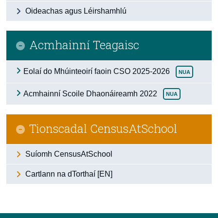
Oideachas agus Léirshamhlú
Daonáireamh
Iontaoibh & Trédhearcacht
Acmhainní Teagaisc
Eolaí do Mhúinteoirí faoin CSO 2025-2026
NUA
Acmhainní Scoile Dhaonáireamh 2022
NUA
Tionscadal CensusAtSchool
Suíomh CensusAtSchool
Cartlann na dTorthaí [EN]