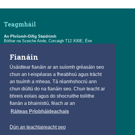
Teagmháil
An Phríomh-Oifig Staidrimh
Bóthar na Sceiche Airde, Corcaigh T12 X00E, Éire
Teil:
+353-21-4535000
Fianáin
R-phost:
eolas@cso.ie
Úsáidtear fianáin ar an suíomh gréasáin seo
Naisc
chun an t-eispéaras a fheabhsú agus trácht
an tsuímh a mheas. Tá réamhshocrú ann
© 2025
chun diúltú do na fianáin seo. Chun teacht ar
Beartas Cóipchirt agus Athúsáide
bhreis eolais agus do shocruithe toilithe
Saoráil Faisnéise
fianán a bhainistiú, féach ar an
Inrochtaineacht
Ráiteas Príobháideachais
Príobháideachais agus Fianáin
Teagmháil
Dún an teachtaireacht seo