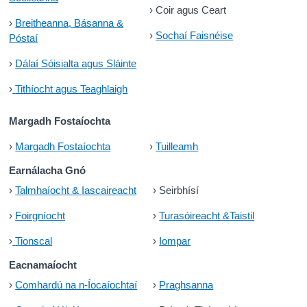
›
Coir agus Ceart
Daonáireamh
›
Breitheanna, Básanna &
›
Sochaí Faisnéise
Póstaí
Iontaoibh & Trédhearcacht
›
Dálaí Sóisialta agus Sláinte
›
Tithíocht agus Teaghlaigh
Margadh Fostaíochta
›
Margadh Fostaíochta
›
Tuilleamh
Earnálacha Gnó
›
Talmhaíocht & Iascaireacht
›
Seirbhísí
›
Foirgníocht
›
Turasóireacht &Taistil
›
Tionscal
›
Iompar
Eacnamaíocht
›
Comhardú na n-Íocaíochtaí
›
Praghsanna