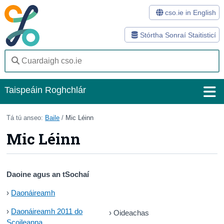
cso.ie in English
Stórtha Sonraí Staitisticí
Taispeáin Roghchlár
Baile
Tá tú anseo:
Baile
/
Mic Léinn
Mic Léinn
Staitisticí
Stórtha Sonraí
Daoine agus an tSochaí
Modhanna
›
Daonáireamh
Suirbhéanna
›
Daonáireamh 2011 do
›
Oideachas
Eolas Fúinn
Scoileanna