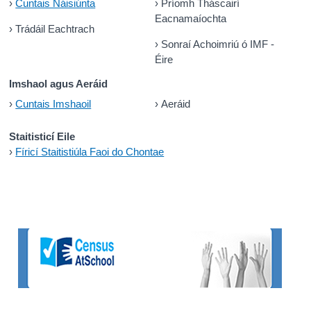
›
Cuntais Náisiúnta
›
Príomh Tháscairí
Eacnamaíochta
›
Trádáil Eachtrach
›
Sonraí Achoimriú ó IMF -
Éire
Imshaol agus Aeráid
›
Cuntais Imshaoil
›
Aeráid
Staitisticí Eile
›
Fíricí Staitistiúla Faoi do Chontae