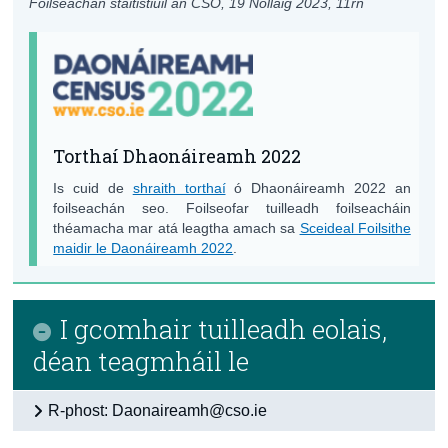
Foilseachán staitistiúil an CSO,
19 Nollaig 2023
, 11rn
Torthaí Dhaonáireamh 2022
Is cuid de
shraith torthaí
ó Dhaonáireamh 2022 an
foilseachán seo. Foilseofar tuilleadh foilseacháin
théamacha mar atá leagtha amach sa
Sceideal Foilsithe
maidir le Daonáireamh 2022
.
I gcomhair tuilleadh eolais,
déan teagmháil le
R-phost: Daonaireamh@cso.ie