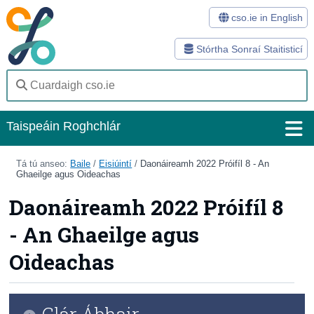
cso.ie in English
Stórtha Sonraí Staitisticí
Taispeáin Roghchlár
Baile
Tá tú anseo:
Baile
/
Eisiúintí
/
Daonáireamh 2022 Próifíl 8 - An
Ghaeilge agus Oideachas
Staitisticí
Daonáireamh 2022 Próifíl 8
Stórtha Sonraí
- An Ghaeilge agus
Modhanna
Oideachas
Suirbhéanna
Eolas Fúinn
Clár Ábhair