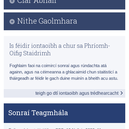
Daonáireamh
Grafaic Faisnéise
Nithe Gaolmhara
Iontaoibh & Trédhearcacht
Gaeilge agus an Ghaeltacht
Preasráitis Contae
Táblaí
Is féidir iontaoibh a chur sa Phríomh-
Ceisteanna Coitianta ar Thorthaí Dhaonáireamh
Míreanna Fuaime
Oifig Staidrimh
2022
Foirmeacha
Foghlaim faoi na coimircí sonraí agus rúndachta atá
Daonáireamh 2022 Próifíl 8 - An Ghaeilge agus
Oideachas [EN]
againn, agus na céimeanna a ghlacaimid chun staitisticí a
Sonraí Teagmhála
tháirgeadh ar féidir le gach duine muinín a bheith acu astu.
Preasráiteas
teigh go dtí iontaoibh agus trédhearcacht
Sonraí Teagmhála