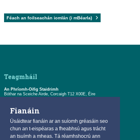
Féach an foilseachán iomlán (i mBéarla)
Teagmháil
An Phríomh-Oifig Staidrimh
Bóthar na Sceiche Airde, Corcaigh T12 X00E, Éire
Teil:
+353-21-4535000
Fianáin
R-phost:
eolas@cso.ie
Úsáidtear fianáin ar an suíomh gréasáin seo
Naisc
chun an t-eispéaras a fheabhsú agus trácht
an tsuímh a mheas. Tá réamhshocrú ann