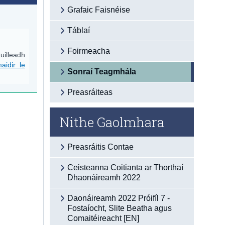
Grafaic Faisnéise
Táblaí
Foirmeacha
uilleadh
aidir le
Sonraí Teagmhála
Preasráiteas
Nithe Gaolmhara
Preasráitis Contae
Ceisteanna Coitianta ar Thorthaí
Dhaonáireamh 2022
Daonáireamh 2022 Próifíl 7 -
Fostaíocht, Slite Beatha agus
Comaitéireacht [EN]