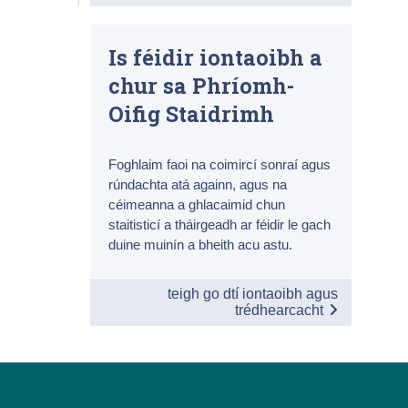
Is féidir iontaoibh a
chur sa Phríomh-
Oifig Staidrimh
Foghlaim faoi na coimircí sonraí agus
rúndachta atá againn, agus na
céimeanna a ghlacaimid chun
staitisticí a tháirgeadh ar féidir le gach
duine muinín a bheith acu astu.
teigh go dtí iontaoibh agus
trédhearcacht