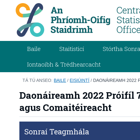
Baile
Staitisticí
Stórtha Sonra
Iontaoibh & Trédhearcacht
TÁ TÚ ANSEO:
BAILE
/
EISIÚINTÍ
/
DAONÁIREAMH 2022 P
Daonáireamh 2022 Próifíl 7 
agus Comaitéireacht
Sonraí Teagmhála