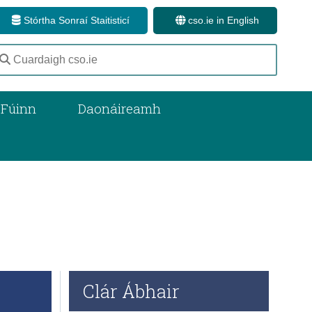
Stórtha Sonraí Staitisticí
cso.ie in English
 Fúinn
Daonáireamh
Clár Ábhair