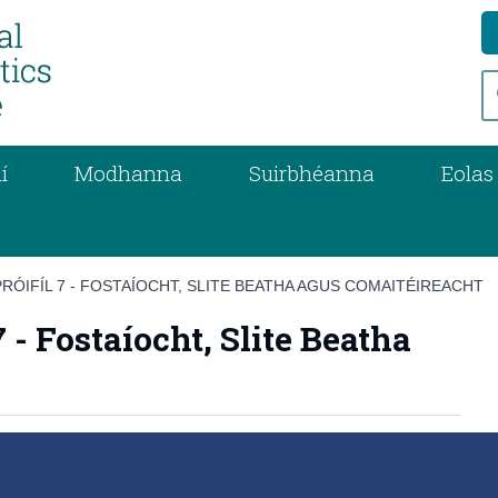
í
Modhanna
Suirbhéanna
Eolas
RÓIFÍL 7 - FOSTAÍOCHT, SLITE BEATHA AGUS COMAITÉIREACHT
- Fostaíocht, Slite Beatha