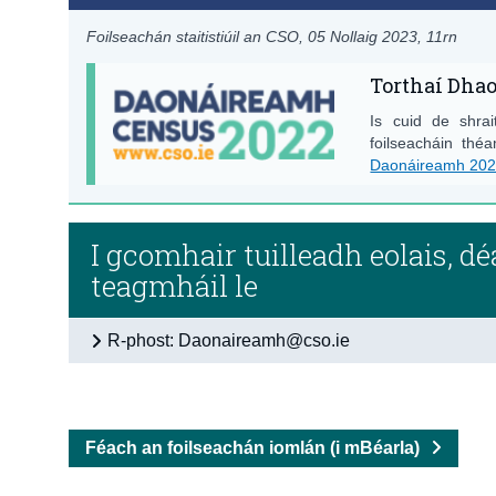
Foilseachán staitistiúil an CSO,
05 Nollaig 2023
, 11rn
Torthaí Dha
Is cuid de shrai
foilseacháin th
Daonáireamh 20
I gcomhair tuilleadh eolais, d
teagmháil le
R-phost: Daonaireamh@cso.ie
Féach an foilseachán iomlán (i mBéarla)