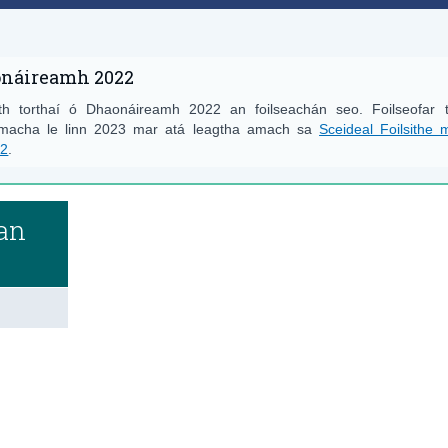
onáireamh 2022
th torthaí ó Dhaonáireamh 2022 an foilseachán seo. Foilseofar t
éamacha le linn 2023 mar atá leagtha amach sa
Sceideal Foilsithe m
22
.
éan