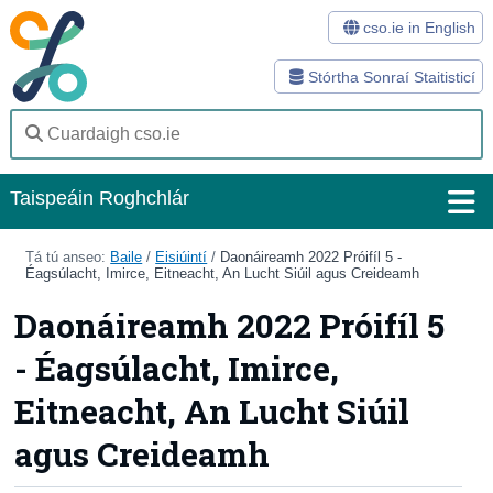
cso.ie in English
Stórtha Sonraí Staitisticí
Taispeáin Roghchlár
Baile
Tá tú anseo:
Baile
/
Eisiúintí
/
Daonáireamh 2022 Próifíl 5 -
Éagsúlacht, Imirce, Eitneacht, An Lucht Siúil agus Creideamh
Staitisticí
Daonáireamh 2022 Próifíl 5
Stórtha Sonraí
- Éagsúlacht, Imirce,
Modhanna
Eitneacht, An Lucht Siúil
Suirbhéanna
agus Creideamh
Eolas Fúinn