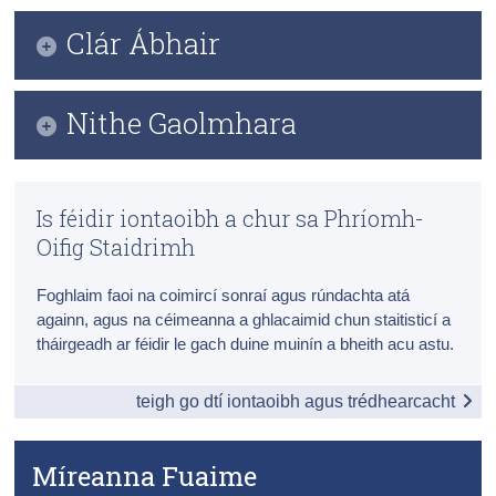
Clár Ábhair
Daonáireamh
Iontaoibh & Trédhearcacht
Grafaic Faisnéise
Nithe Gaolmhara
Táblaí
Preasráitis Contae
Míreanna Fuaime
Is féidir iontaoibh a chur sa Phríomh-
Ceisteanna Coitianta ar Thorthaí Dhaonáireamh
Foirmeacha
Oifig Staidrimh
2022
Sonraí Teagmhála
Foghlaim faoi na coimircí sonraí agus rúndachta atá
Daonáireamh 2022 Próifíl 5 - Éagsúlacht, Imirce,
Eitneacht, An lucht Siúil agus Creideamh [EN]
againn, agus na céimeanna a ghlacaimid chun staitisticí a
Preasráiteas
tháirgeadh ar féidir le gach duine muinín a bheith acu astu.
teigh go dtí iontaoibh agus trédhearcacht
Míreanna Fuaime