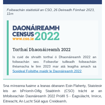
Foilseachán staitistiúil an CSO,
26 Deireadh Fómhair 2023
,
11rn
Torthaí Dhaonáireamh 2022
Is cuid de shraith torthaí ó Dhaonáireamh 2022 an
foilseachán seo. Foilseofar tuilleadh foilseacháin
théamacha le linn 2023 mar atá leagtha amach sa
Sceideal Foilsithe maidir le Daonáireamh 2022
.
Sna míreanna fuaime a leanas déanann Eoin Flaherty, Staisteoir
leis an bPríomh-Oifig Staidrimh (CSO) trácht ar an
bhfoilseachán Daonáireamh 2022 Próifíl 5 - Éagsúlacht, Imirce,
Eitneacht, An Lucht Siúil agus Creideamh.