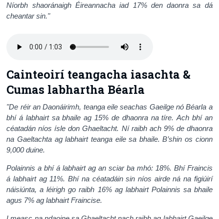
Níorbh shaoránaigh Éireannacha iad 17% den daonra sa dá
cheantar sin.
"
Cainteoirí teangacha iasachta &
Cumas labhartha Béarla
"De réir an Daonáirimh, teanga eile seachas Gaeilge nó Béarla a
bhí á labhairt sa bhaile ag 15% de dhaonra na tíre. Ach bhí an
céatadán níos ísle don Ghaeltacht. Ní raibh ach 9% de dhaonra
na Gaeltachta ag labhairt teanga eile sa bhaile. B’shin os cionn
9,000 duine.
Polainnis a bhí á labhairt ag an sciar ba mhó: 18%. Bhí Fraincis
á labhairt ag 11%. Bhí na céatadáin sin níos airde ná na figiúirí
náisiúnta, a léirigh go raibh 16% ag labhairt Polainnis sa bhaile
agus 7% ag labhairt Fraincise.
I measc na ndaoine sa Ghaeltacht nach raibh ag labhairt Gaeilge