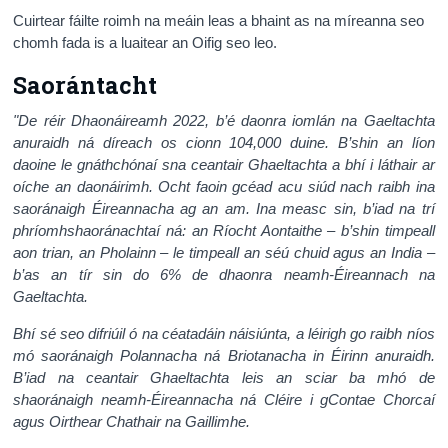
Cuirtear fáilte roimh na meáin leas a bhaint as na míreanna seo
chomh fada is a luaitear an Oifig seo leo.
Saorántacht
"De réir Dhaonáireamh 2022, b’é daonra iomlán na Gaeltachta
anuraidh ná díreach os cionn 104,000 duine. B’shin an líon
daoine le gnáthchónaí sna ceantair Ghaeltachta a bhí i láthair ar
oíche an daonáirimh. Ocht faoin gcéad acu siúd nach raibh ina
saoránaigh Éireannacha ag an am. Ina measc sin, b’iad na trí
phríomhshaoránachtaí ná: an Ríocht Aontaithe – b’shin timpeall
aon trian, an Pholainn – le timpeall an séú chuid agus an India –
b’as an tír sin do 6% de dhaonra neamh-Éireannach na
Gaeltachta.
Bhí sé seo difriúil ó na céatadáin náisiúnta, a léirigh go raibh níos
mó saoránaigh Polannacha ná Briotanacha in Éirinn anuraidh.
B’iad na ceantair Ghaeltachta leis an sciar ba mhó de
shaoránaigh neamh-Éireannacha ná Cléire i gContae Chorcaí
agus Oirthear Chathair na Gaillimhe.