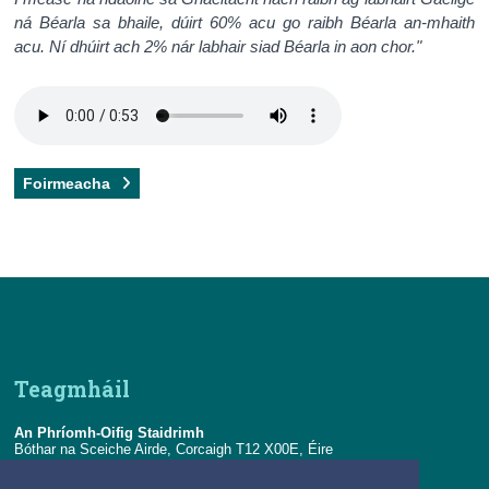
ná Béarla sa bhaile, dúirt 60% acu go raibh Béarla an-mhaith
acu. Ní dhúirt ach 2% nár labhair siad Béarla in aon chor.
"
Foirmeacha
Teagmháil
An Phríomh-Oifig Staidrimh
Bóthar na Sceiche Airde, Corcaigh T12 X00E, Éire