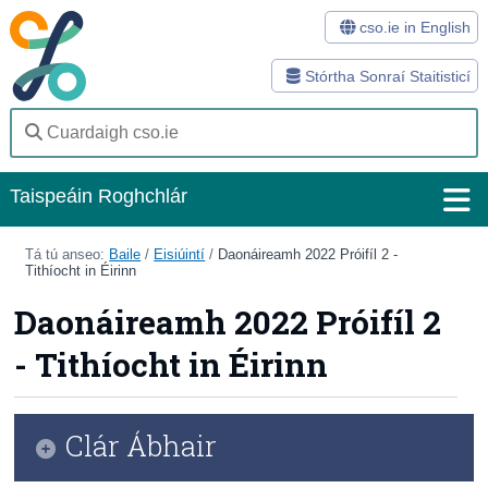
cso.ie in English
Stórtha Sonraí Staitisticí
Taispeáin Roghchlár
Baile
Tá tú anseo:
Baile
/
Eisiúintí
/
Daonáireamh 2022 Próifíl 2 -
Tithíocht in Éirinn
Staitisticí
Daonáireamh 2022 Próifíl 2
Stórtha Sonraí
- Tithíocht in Éirinn
Modhanna
Suirbhéanna
Clár Ábhair
Eolas Fúinn