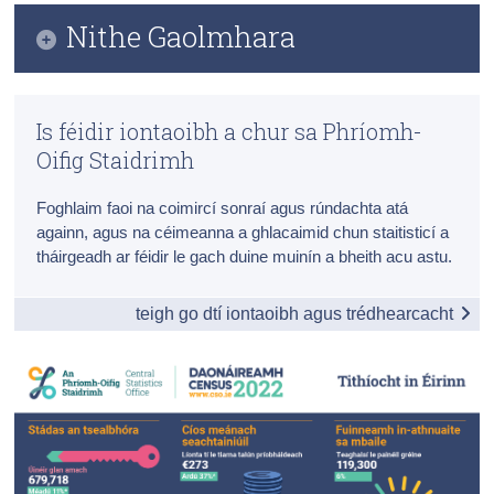
Grafaic Faisnéise
Nithe Gaolmhara
Daonáireamh
Táblaí
Iontaoibh & Trédhearcacht
Preasráitis Contae
Míreanna Fuaime
Is féidir iontaoibh a chur sa Phríomh-
Ceisteanna Coitianta ar Thorthaí Dhaonáireamh
Foirmeacha
Oifig Staidrimh
2022
Sonraí Teagmhála
Foghlaim faoi na coimircí sonraí agus rúndachta atá
Ceisteanna coitianta - Teaghaisí folmha agus
Daonáireamh 2022
againn, agus na céimeanna a ghlacaimid chun staitisticí a
Preasráiteas
tháirgeadh ar féidir le gach duine muinín a bheith acu astu.
Daonáireamh 2022 Próifíl 2 - Tithíocht in Éirinn [EN]
teigh go dtí iontaoibh agus trédhearcacht