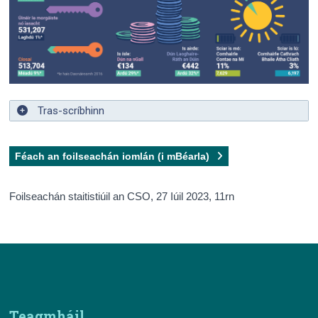
Tras-scríbhinn
Féach an foilseachán iomlán (i mBéarla)
Foilseachán staitistiúil an CSO,
27 Iúil 2023
, 11rn
Teagmháil