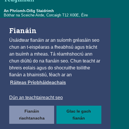
An Phríomh-Oifig Staidrimh
Bóthar na Sceiche Airde, Corcaigh T12 X00E, Éire
Teil:
+353-21-4535000
Fianáin
R-phost:
eolas@cso.ie
Úsáidtear fianáin ar an suíomh gréasáin seo
Naisc
chun an t-eispéaras a fheabhsú agus trácht
an tsuímh a mheas. Tá réamhshocrú ann
© 2025
chun diúltú do na fianáin seo. Chun teacht ar
Beartas Cóipchirt agus Athúsáide
bhreis eolais agus do shocruithe toilithe
Saoráil Faisnéise
fianán a bhainistiú, féach ar an
Inrochtaineacht
Ráiteas Príobháideachais
Príobháideachais agus Fianáin
Teagmháil
Dún an teachtaireacht seo
Lean muid
Fianáin
Glac le gach
riachtanacha
fianán