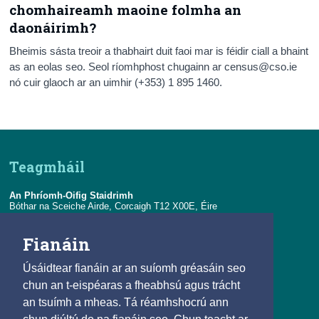
chomhaireamh maoine folmha an
daonáirimh?
Bheimis sásta treoir a thabhairt duit faoi mar is féidir ciall a bhaint
as an eolas seo. Seol ríomhphost chugainn ar census@cso.ie
nó cuir glaoch ar an uimhir (+353) 1 895 1460.
Teagmháil
An Phríomh-Oifig Staidrimh
Bóthar na Sceiche Airde, Corcaigh T12 X00E, Éire
Teil:
+353-21-4535000
Fianáin
R-phost:
eolas@cso.ie
Úsáidtear fianáin ar an suíomh gréasáin seo
Naisc
chun an t-eispéaras a fheabhsú agus trácht
an tsuímh a mheas. Tá réamhshocrú ann
© 2025