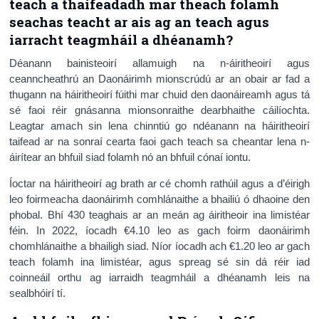
teach a thaifeadadh mar theach folamh
seachas teacht ar ais ag an teach agus
iarracht teagmháil a dhéanamh?
Déanann bainisteoirí allamuigh na n-áiritheoirí agus
ceanncheathrú an Daonáirimh mionscrúdú ar an obair ar fad a
thugann na háiritheoirí fúithi mar chuid den daonáireamh agus tá
sé faoi réir gnásanna mionsonraithe dearbhaithe cáilíochta.
Leagtar amach sin lena chinntiú go ndéanann na háiritheoirí
taifead ar na sonraí cearta faoi gach teach sa cheantar lena n-
áirítear an bhfuil siad folamh nó an bhfuil cónaí iontu.
Íoctar na háiritheoirí ag brath ar cé chomh rathúil agus a d’éirigh
leo foirmeacha daonáirimh comhlánaithe a bhailiú ó dhaoine den
phobal. Bhí 430 teaghais ar an meán ag áiritheoir ina limistéar
féin. In 2022, íocadh €4.10 leo as gach foirm daonáirimh
chomhlánaithe a bhailigh siad. Níor íocadh ach €1.20 leo ar gach
teach folamh ina limistéar, agus spreag sé sin dá réir iad
coinneáil orthu ag iarraidh teagmháil a dhéanamh leis na
sealbhóirí tí.