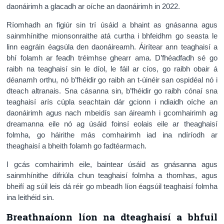
daonáirimh a glacadh ar oíche an daonáirimh in 2022.
Ríomhadh an figiúr sin trí úsáid a bhaint as gnásanna agus
sainmhínithe mionsonraithe atá curtha i bhfeidhm go seasta le
linn eagráin éagsúla den daonáireamh. Áirítear ann teaghaisí a
bhí folamh ar feadh tréimhse ghearr ama. D’fhéadfadh sé go
raibh na teaghaisí sin le díol, le fáil ar cíos, go raibh obair á
déanamh orthu, nó b’fhéidir go raibh an t-úinéir san ospidéal nó i
dteach altranais. Sna cásanna sin, b’fhéidir go raibh cónaí sna
teaghaisí arís cúpla seachtain dár gcionn i ndiaidh oíche an
daonáirimh agus nach mbeidís san áireamh i gcomhairimh ag
dreamanna eile nó ag úsáid foinsí eolais eile ar theaghaisí
folmha, go háirithe más comhairimh iad ina ndíríodh ar
theaghaisí a bheith folamh go fadtéarmach.
I gcás comhairimh eile, baintear úsáid as gnásanna agus
sainmhínithe difriúla chun teaghaisí folmha a thomhas, agus
bheifí ag súil leis dá réir go mbeadh líon éagsúil teaghaisí folmha
ina leithéid sin.
Breathnaíonn líon na dteaghaisí a bhfuil