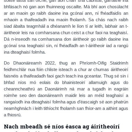
soilse lasta san oíche, gan aon charr sna cabhsaí, garraithe ina
bhfásach nó gan aon fhuinneog oscailte. Má bhí aon chosúlacht
ar an maoin go raibh daoine ina gcónaí ann, ní fhéadfaidís an
mhaoin a thaifeadadh ina maoin fholamh. Sa chás nach raibh
siad ábalta teagmháil a dhéanamh le líon tí ar leith, labhair an t-
áiritheoir leis na comharsana chun ceist a chur faoi na teaghaisí.
Dá n-inseodh na comharsana don áiritheoir go raibh daoine ina
gcónaí sna teaghaisí sin, ní fhéadfadh an t-áiritheoir iad a rangú
ina dteaghaisí folmha.
Do Dhaonáireamh 2022, thug an Phríomh-Oifig Staidrimh
feidhmchlár nua fóin chliste isteach a chur ar chumas áiritheoirí
faisnéis a thaifeadadh faoi gach teach ina gceantar. Thug sé sin i
bhfad níos mó eolais do bhainisteoirí allamuigh agus do
cheanncheathrú an Daonáirimh ná mar a tugadh in eagráin
roimhe seo den daonáireamh maidir leis an méid teaghaisí a
rangaíodh ina dteaghaisí folmha agus d’éascaigh sé aon phatrún
neamhghnách i leith tithíocht fholamh san fhíor-am a aithint agus
a fhiosrú.
Nach mbeadh sé níos éasca ag áiritheoirí