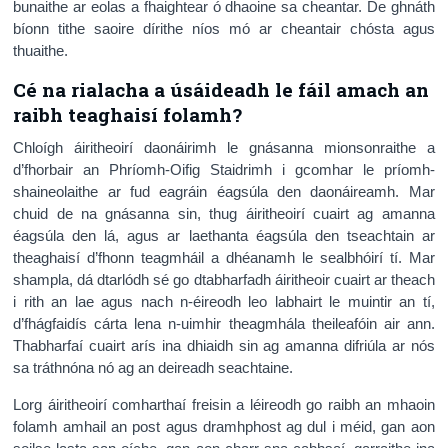
bunaithe ar eolas a fhaightear ó dhaoine sa cheantar. De ghnáth
bíonn tithe saoire dírithe níos mó ar cheantair chósta agus
thuaithe.
Cé na rialacha a úsáideadh le fáil amach an
raibh teaghaisí folamh?
Chloígh áiritheoirí daonáirimh le gnásanna mionsonraithe a
d’fhorbair an Phríomh-Oifig Staidrimh i gcomhar le príomh-
shaineolaithe ar fud eagráin éagsúla den daonáireamh. Mar
chuid de na gnásanna sin, thug áiritheoirí cuairt ag amanna
éagsúla den lá, agus ar laethanta éagsúla den tseachtain ar
theaghaisí d’fhonn teagmháil a dhéanamh le sealbhóirí tí. Mar
shampla, dá dtarlódh sé go dtabharfadh áiritheoir cuairt ar theach
i rith an lae agus nach n-éireodh leo labhairt le muintir an tí,
d’fhágfaidís cárta lena n-uimhir theagmhála theileafóin air ann.
Thabharfaí cuairt arís ina dhiaidh sin ag amanna difriúla ar nós
sa tráthnóna nó ag an deireadh seachtaine.
Lorg áiritheoirí comharthaí freisin a léireodh go raibh an mhaoin
folamh amhail an post agus dramhphost ag dul i méid, gan aon