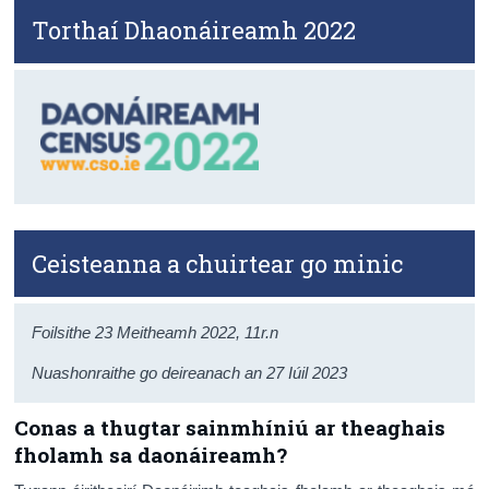
Torthaí Dhaonáireamh 2022
Daonáireamh
Iontaoibh & Trédhearcacht
Ceisteanna a chuirtear go minic
Foilsithe 23 Meitheamh 2022, 11r.n
Nuashonraithe go deireanach an 27 Iúil 2023
Conas a thugtar sainmhíniú ar theaghais
fholamh sa daonáireamh?