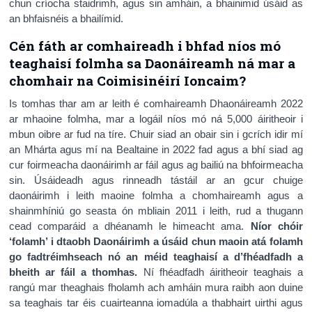
chun críocha staidrimh, agus sin amháin, a bhainimid úsáid as
an bhfaisnéis a bhailímid.
Cén fáth ar comhaireadh i bhfad níos mó
teaghaisí folmha sa Daonáireamh ná mar a
chomhair na Coimisinéirí Ioncaim?
Is tomhas thar am ar leith é comhaireamh Dhaonáireamh 2022
ar mhaoine folmha, mar a logáil níos mó ná 5,000 áiritheoir i
mbun oibre ar fud na tíre. Chuir siad an obair sin i gcrích idir mí
an Mhárta agus mí na Bealtaine in 2022 fad agus a bhí siad ag
cur foirmeacha daonáirimh ar fáil agus ag bailiú na bhfoirmeacha
sin. Úsáideadh agus rinneadh tástáil ar an gcur chuige
daonáirimh i leith maoine folmha a chomhaireamh agus a
shainmhíniú go seasta ón mbliain 2011 i leith, rud a thugann
cead comparáid a dhéanamh le himeacht ama.
Níor chóir
‘folamh’ i dtaobh Daonáirimh a úsáid chun maoin atá folamh
go fadtréimhseach nó an méid teaghaisí a d’fhéadfadh a
bheith ar fáil a thomhas.
Ní fhéadfadh áiritheoir teaghais a
rangú mar theaghais fholamh ach amháin mura raibh aon duine
sa teaghais tar éis cuairteanna iomadúla a thabhairt uirthi agus