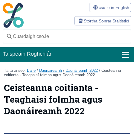
cso.ie in English
Stórtha Sonraí Staitisticí
Taispeáin Roghchlár
Baile
Tá tú anseo:
Baile
/
Daonáireamh
/
Daonáireamh 2022
/
Ceisteanna
coitianta - Teaghaisí folmha agus Daonáireamh 2022
Staitisticí
Ceisteanna coitianta -
Stórtha Sonraí
Teaghaisí folmha agus
Modhanna
Daonáireamh 2022
Suirbhéanna
Eolas Fúinn