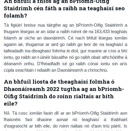
An bhfuil a fhios ag an bPríomh-Oifig
Staidrimh cén fáth a raibh na teaghaisí seo
folamh?
Tá figiúirí breise nua táirgthe ag an bPríomh-Oifig Staidrimh a
thugann léargas ar an údar a raibh roinnt de na 163,433 teaghais
folamh ar oíche an daonáirimh. Cé nach bhfuil léargas iomlán
againn air, thugamar ar aird go raibh go leor de na teaghaisí a
taifeadadh ina dteaghaisí folmha le díol, gur maoine ar cíos a bhí
iontu, go raibh an t-úinéir básaithe nó go raibh obair athchóirithe á
déanamh orthu. D’fhéadfadh sé go raibh cónaí iontu sin arís
cúpla seachtain i ndiaidh an Daonáireamh a chríochnú.
An bhfuil liosta de theaghaisí folmha ó
Dhaonáireamh 2022 tugtha ag an bPríomh-
Oifig Staidrimh do roinn rialtais ar bith
eile?
Níl. Tá cosc iomlán faoin dlí ar an bPríomh-Oifig Staidrimh aon
fhaisnéis faoi dhaoine aonair nó teaghaisí a thabhairt
d’eagraíocht ar bith eile, do roinn rialtais nó d’aon tríú páirtí. Is