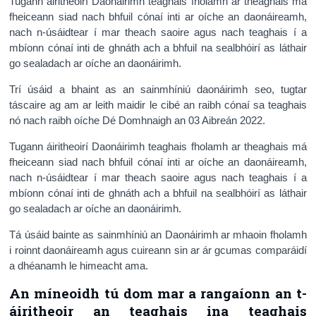
Tugann áiritheoirí Daonáirimh teaghais fholamh ar theaghais má
fheiceann siad nach bhfuil cónaí inti ar oíche an daonáireamh,
nach n-úsáidtear í mar theach saoire agus nach teaghais í a
mbíonn cónaí inti de ghnáth ach a bhfuil na sealbhóirí as láthair
go sealadach ar oíche an daonáirimh.
Trí úsáid a bhaint as an sainmhíniú daonáirimh seo, tugtar
táscaire ag am ar leith maidir le cibé an raibh cónaí sa teaghais
nó nach raibh oíche Dé Domhnaigh an 03 Aibreán 2022.
Tugann áiritheoirí Daonáirimh teaghais fholamh ar theaghais má
fheiceann siad nach bhfuil cónaí inti ar oíche an daonáireamh,
nach n-úsáidtear í mar theach saoire agus nach teaghais í a
mbíonn cónaí inti de ghnáth ach a bhfuil na sealbhóirí as láthair
go sealadach ar oíche an daonáirimh.
Tá úsáid bainte as sainmhíniú an Daonáirimh ar mhaoin fholamh
i roinnt daonáireamh agus cuireann sin ar ár gcumas comparáidí
a dhéanamh le himeacht ama.
An míneoidh tú dom mar a rangaíonn an t-
áiritheoir an teaghais ina teaghais