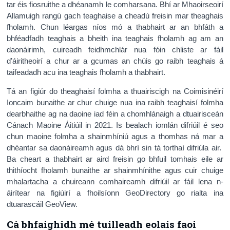
tar éis fiosruithe a dhéanamh le comharsana. Bhí ar Mhaoirseoirí
Allamuigh rangú gach teaghaise a cheadú freisin mar theaghais
fholamh. Chun léargas níos mó a thabhairt ar an bhfáth a
bhféadfadh teaghais a bheith ina teaghais fholamh ag am an
daonáirimh, cuireadh feidhmchlár nua fóin chliste ar fáil
d’áiritheoirí a chur ar a gcumas an chúis go raibh teaghais á
taifeadadh acu ina teaghais fholamh a thabhairt.
Tá an figiúr do theaghaisí folmha a thuairiscigh na Coimisinéirí
Ioncaim bunaithe ar chur chuige nua ina raibh teaghaisí folmha
dearbhaithe ag na daoine iad féin a chomhlánaigh a dtuairisceán
Cánach Maoine Áitiúil in 2021. Is bealach iomlán difriúil é seo
chun maoine folmha a shainmhíniú agus a thomhas ná mar a
dhéantar sa daonáireamh agus dá bhrí sin tá torthaí difriúla air.
Ba cheart a thabhairt ar aird freisin go bhfuil tomhais eile ar
thithíocht fholamh bunaithe ar shainmhínithe agus cuir chuige
mhalartacha a chuireann comhaireamh difriúil ar fáil lena n-
áirítear na figiúirí a fhoilsíonn GeoDirectory go rialta ina
dtuarascáil GeoView.
Cá bhfaighidh mé tuilleadh eolais faoi