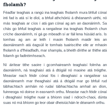
fholamh?
Féadfar teaghais a rangú ina teaghais fholamh mura bhfuil cónaí
inti fad is atá sí le díol, a bhfuil athchóiriú á dhéanamh uirthi, nó
más teaghais ar cíos í atá gan cónaí ag am an daonáirimh. Sa
chás go bhfuil teaghais a rangaítear ina teaghais fholamh chun
críche daonáirimh, ní gá go mbeadh sí ar fáil lena húsáid arís. Is
tomhas ag am ar leith í maoin fholamh maidir leis an
daonáireamh atá éagsúil le tomhais tuairiscithe eile ar mhaoin
fholamh a d’fhéadfadh, mar shampla, a bheith dírithe ar thithe atá
folamh go fadtréimhseach.
Ní áirítear tithe saoire i gcomhaireamh teaghaisí folmha an
daonáirimh, ná teaghaisí atá á dtógáil nó maoine atá tréigthe.
Meastar nach féidir cónaí fós i dteaghaisí a rangaítear sa
daonáireamh mar theaghaisí atá á dtógáil mar go bhfuil rud
tábhachtach amháin nó rudaí tábhachtacha amhail an díon,
fuinneoga nó doirse in easnamh orthu. Meastar nach féidir cónaí
i dteaghaisí tréigthe nuair a bhíonn siad i ndroch-chaoi, dúnta
suas nó má bhíonn go leor obair dheisiúcháin le déanamh orthu.