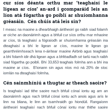
cur síos déanta orthu mar ‘teaghaisí le
ligean ar cíos’ an-ard i gcomparáid leis an
líon atá fógartha go poiblí ar shuíomhanna
gréasáin. Cén chúis atá leis sin?
I measc na maoine a dhearbhaigh áiritheoirí go raibh siad folamh
ar oíche an daonáirimh agus a bhfuil cur síos orthu mar mhaoine
ar cíos, tá teaghaisí a fógraíodh ar shuíomhanna gréasáin ina
dteaghaisí a bhí le ligean ar cíos, maoine le ligean go
gearrthréimhseach lena n-áirítear maoine Airbnb agus teaghaisí
a bhí folamh idir dhá ligean agus a bhféadfadh sé tarlú nach raibh
siad fógartha go poiblí. Bhí 33,653 teaghais folmha ann a bhí ina
maoine ar cíos. B’ionann sin agus níos mó ná 20% de stoc
iomlán na dteaghaisí folmha.
Cén sainmhíniú a thugtar ar theach saoire?
Is teaghaisí iad tithe saoire nach bhfuil cónaí iontu ag am an
daonáirimh agus nach bhfuil cónaí iontu ach anois agus arís le
linn na bliana, le linn an tsamhraidh go hiondúil. Rangaíonn
áiritheoirí teaghaisí nach bhfuil cónaí iontu mar thithe saoire