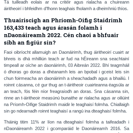
Tá tuilleadh eolais ar na critéir agus rialacha a chuireann
áiritheoirí i bhfeidhm d’fhonn teaghais fholamh a dheimhniú thíos.
Thuairiscigh an Phríomh-Oifig Staidrimh
163,433 teach agus árasán folamh i
nDaonáireamh 2022.
Cén chaoi a bhfuair
sibh an figiúr sin?
Faoi oibríocht allamuigh an Daonáirimh, thug áiritheoirí cuairt ar
bhreis is dhá mhilliún teach ar fud na hÉireann sna seachtainí
timpeall ar oíche an daonáirimh, 03 Aibreán 2022. Bhí teagmháil
ó dhoras go doras a dhéanamh leis an bpobal i gceist leis sin
chun foirmeacha an daonáirimh a sheachadadh agus a bhailiú. I
roinnt cásanna, cé gur thug an t-áiritheoir cuairteanna éagsúla ar
an teach, fós féin níor freagraíodh an doras. Sna cásanna sin,
rinne an t-áiritheoir measúnú bunaithe ar rialacha agus ar oiliúint
na Príomh-Oifige Staidrimh maidir le teaghaisí folmha. Chiallaigh
sin go ndearnadh roinnt teaghaisí a rangú ina dteaghaisí folmha.
Tháinig titim 11% ar líon na dteaghaisí folmha a taifeadadh i
nDaonáireamh 2022 i gcomparáid le Daonáireamh 2016. Sa