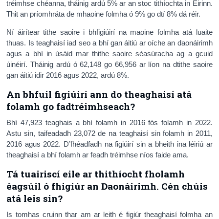
tréimhse chéanna, tháinig ardú 5% ar an stoc tithíochta in Éirinn.
Thit an príomhráta de mhaoine folmha ó 9% go dtí 8% dá réir.
Ní áirítear tithe saoire i bhfigiúirí na maoine folmha atá luaite
thuas. Is teaghaisí iad seo a bhí gan áitiú ar oíche an daonáirimh
agus a bhí in úsáid mar thithe saoire séasúracha ag a gcuid
úinéirí. Tháinig ardú ó 62,148 go 66,956 ar líon na dtithe saoire
gan áitiú idir 2016 agus 2022, ardú 8%.
An bhfuil figiúirí ann do theaghaisí atá
folamh go fadtréimhseach?
Bhí 47,923 teaghais a bhí folamh in 2016 fós folamh in 2022.
Astu sin, taifeadadh 23,072 de na teaghaisí sin folamh in 2011,
2016 agus 2022. D’fhéadfadh na figiúirí sin a bheith ina léiriú ar
theaghaisí a bhí folamh ar feadh tréimhse níos faide ama.
Tá tuairiscí eile ar thithíocht fholamh
éagsúil ó fhigiúr an Daonáirimh. Cén chúis
atá leis sin?
Is tomhas cruinn thar am ar leith é figiúr theaghaisí folmha an