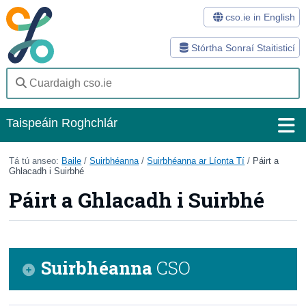
cso.ie in English
Stórtha Sonraí Staitisticí
Taispeáin Roghchlár
Baile
Tá tú anseo:
Baile
/
Suirbhéanna
/
Suirbhéanna ar Líonta Tí
/
Páirt a
Ghlacadh i Suirbhé
Staitisticí
Páirt a Ghlacadh i Suirbhé
Stórtha Sonraí
Modhanna
Suirbhéanna
CSO
Suirbhéanna
Eolas Fúinn
Páirt a Ghlacadh i Suirbhé