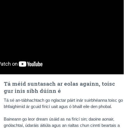
Tá méid suntasach ar eolas againn, toisc
gur inis sibh dúinn é
Tá sé an-tábhachtach go nglactar páirt inár suirbhéanna toisc go
bhfaighimid ár gcuid fíricí uait agus ó bhaill eile den phobal.
Baineann go leor dream úsáid as na fíricí sin; daoine aonair,
gnólachtaí, údaráis áitiúla agus an rialtas chun cinntí beartais a