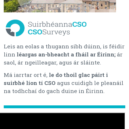
Leis an eolas a thugann sibh dúinn, is féidir
linn
léargas an-bheacht a fháil ar Éirinn;
ár
saol, ár ngeilleagar, agus ár sláinte.
Má iarrtar ort é,
le do thoil glac páirt i
suirbhé líon tí CSO
agus cuidigh le pleanáil
na todhchaí do gach duine in Éirinn.