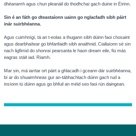
dhéanamh agus chun pleanáil do thodhchaí gach duine in Éirinn.
Sin é an fáth go dteastaíonn uainn go nglacfadh sibh páirt
inár suirbhéanna.
Agus cuimhnígí, tá an t-eolas a thugann sibh dúinn faoi chosaint
agus dearbhaítear go bhfanfaidh sibh anaithnid. Ciallaíonn sé sin
nach ligfimid do shonraí pearsanta le haon dream eile, fiú más
eagras stáit iad. Riamh.
Mar sin, má iarrtar ort páirt a ghlacadh i gceann dár suirbhéanna,
bí ar do shuaimhneas gur an-tábhachtach dúinn gach rud a
insíonn tú dúinn agus go bhfuil an méid seo faoi rún daingean.