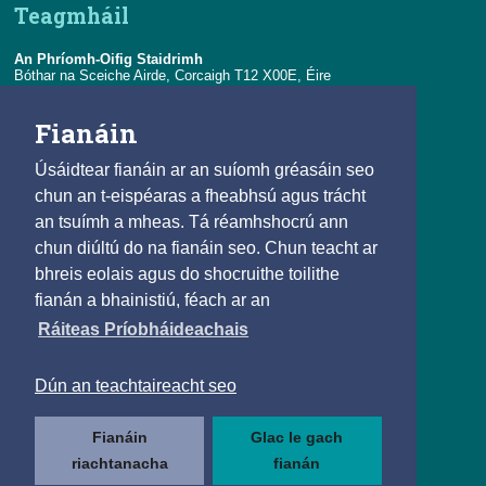
Teagmháil
An Phríomh-Oifig Staidrimh
Bóthar na Sceiche Airde, Corcaigh T12 X00E, Éire
Teil:
+353-21-4535000
Fianáin
R-phost:
eolas@cso.ie
Úsáidtear fianáin ar an suíomh gréasáin seo
Naisc
chun an t-eispéaras a fheabhsú agus trácht
an tsuímh a mheas. Tá réamhshocrú ann
© 2025
chun diúltú do na fianáin seo. Chun teacht ar
Beartas Cóipchirt agus Athúsáide
bhreis eolais agus do shocruithe toilithe
Saoráil Faisnéise
fianán a bhainistiú, féach ar an
Inrochtaineacht
Ráiteas Príobháideachais
Príobháideachais agus Fianáin
Teagmháil
Dún an teachtaireacht seo
Lean muid
Fianáin
Glac le gach
riachtanacha
fianán