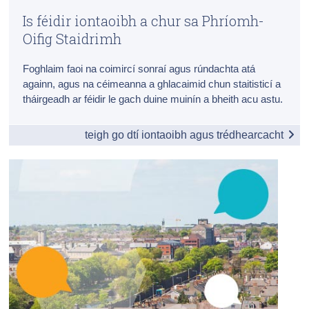
Is féidir iontaoibh a chur sa Phríomh-
Daonáireamh
Ceisteanna Coitianta faoi Ghlacadh Páirt i Suirbhé
Oifig Staidrimh
Iontaoibh & Trédhearcacht
An Chaoi le Suirbhé de chuid na Príomh-Oifige
Foghlaim faoi na coimircí sonraí agus rúndachta atá
Staidrimh a Dheimhniú
againn, agus na céimeanna a ghlacaimid chun staitisticí a
Foireann Shuirbhéanna ar Líonta Tí na Príomh-
tháirgeadh ar féidir le gach duine muinín a bheith acu astu.
Oifige Staidrimh
teigh go dtí iontaoibh agus trédhearcacht
Ar ais chuig Suirbhéanna ar Líonta Tí