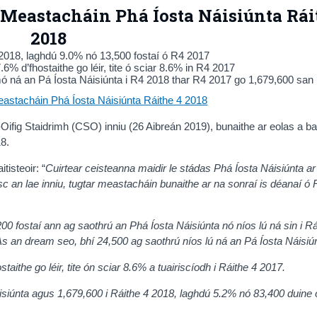
- Meastacháin Phá Íosta Náisiúnta Rái
2018
4 2018, laghdú 9.0% nó 13,500 fostaí ó R4 2017
6% d’fhostaithe go léir, tite ó sciar 8.6% in R4 2017
 mó ná an Pá Íosta Náisiúnta i R4 2018 thar R4 2017 go 1,679,600 san
eastacháin Phá Íosta Náisiúnta Ráithe 4 2018
ifig Staidrimh (CSO) inniu (26 Aibreán 2019), bunaithe ar eolas a ba
18.
tisteoir: “
Cuirtear ceisteanna maidir le stádas Phá Íosta Náisiúnta ar
sc an lae inniu, tugtar meastacháin bunaithe ar na sonraí is déanaí ó 
,200 fostaí ann ag saothrú an Phá Íosta Náisiúnta nó níos lú ná sin i Rá
s an dream seo, bhí 24,500 ag saothrú níos lú ná an Pá Íosta Náisiú
aithe go léir, tite ón sciar 8.6% a tuairiscíodh i Ráithe 4 2017.
Náisiúnta agus 1,679,600 i Ráithe 4 2018, laghdú 5.2% nó 83,400 duine 