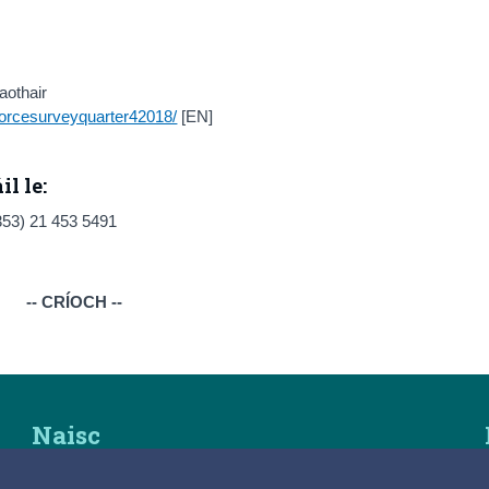
aothair
rforcesurveyquarter42018/
[EN]
l le:
353) 21 453 5491
-- CRÍOCH --
Naisc
© 2025