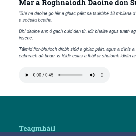
Mar a Roghnaíodh Daoine don S
"Bhí na daoine go léir a ghlac páirt sa tsuirbhé 18 mbliana
a scéalta beatha.
Bhí daoine ann ó gach cuid den tír, idir bhailte agus tuath
inscne.
Táimid fíor-bhuíoch díobh siúd a ghlac páirt, agus a d’inis 
cabhrach dá bharr, is féidir eolas a fháil ar shuíomh idirlín
Teagmháil