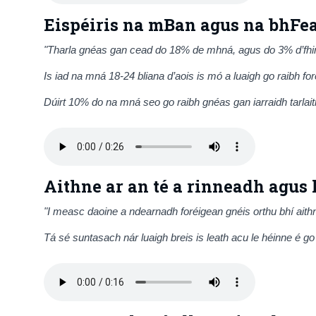
Eispéiris na mBan agus na bhFe
"Tharla gnéas gan cead do 18% de mhná, agus do 3% d’fhir
Is iad na mná 18-24 bliana d’aois is mó a luaigh go raibh for
Dúirt 10% do na mná seo go raibh gnéas gan iarraidh tarlaith
Aithne ar an té a rinneadh agus l
"I measc daoine a ndearnadh foréigean gnéis orthu bhí aithn
Tá sé suntasach nár luaigh breis is leath acu le héinne é go 