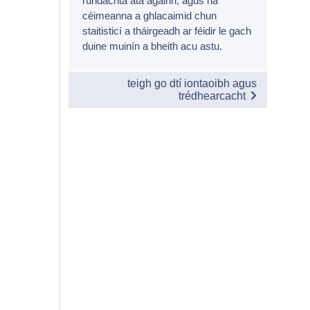
rúndachta atá againn, agus na
céimeanna a ghlacaimid chun
staitisticí a tháirgeadh ar féidir le gach
duine muinín a bheith acu astu.
teigh go dtí iontaoibh agus
trédhearcacht