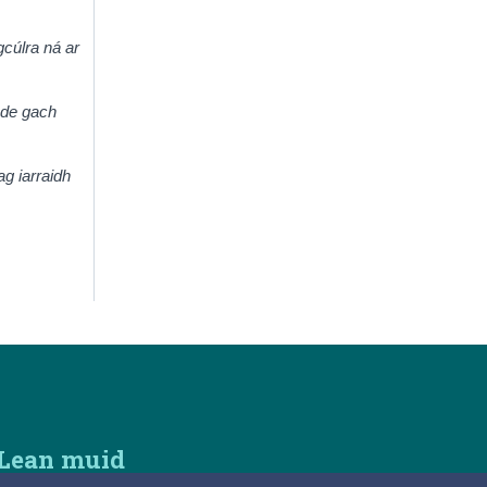
gcúlra ná ar
e de gach
ag iarraidh
Lean muid