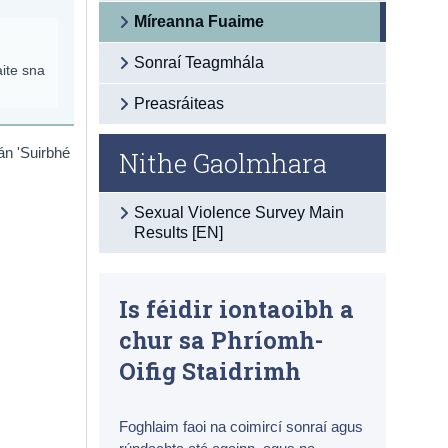
Míreanna Fuaime
Sonraí Teagmhála
aite sna
Preasráiteas
án 'Suirbhé
Nithe Gaolmhara
Sexual Violence Survey Main
Results [EN]
Is féidir iontaoibh a
chur sa Phríomh-
Oifig Staidrimh
Foghlaim faoi na coimircí sonraí agus