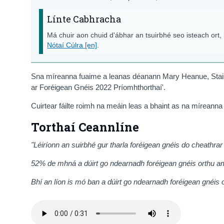
Línte Cabhracha
Má chuir aon chuid d'ábhar an tsuirbhé seo isteach ort, is 
Nótaí Cúlra [en]
.
Sna míreanna fuaime a leanas déanann Mary Heanue, Staiste
ar Foréigean Gnéis 2022 Príomhthorthaí'.
Cuirtear fáilte roimh na meáin leas a bhaint as na míreanna 
Torthaí Ceannlíne
"Léiríonn an suirbhé gur tharla foréigean gnéis do cheathrar
52% de mhná a dúirt go ndearnadh foréigean gnéis orthu am é
Bhí an líon is mó ban a dúirt go ndearnadh foréigean gnéis 