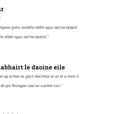
ar
.
éigean gnéis tarlaithe dóibh agus iad ina bpáistí.
e dóibh agus iad ina bpáistí."
abhairt le daoine eile
e ag ochtar as gach deichniúr ar an té a rinne é.
dtí gur fhreagair siad an suirbhé seo."