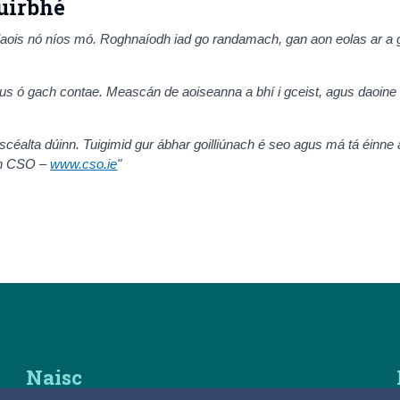
uirbhé
 d’aois nó níos mó. Roghnaíodh iad go randamach, gan aon eolas ar a 
 agus ó gach contae. Meascán de aoiseanna a bhí i gceist, agus daoin
a scéalta dúinn. Tuigimid gur ábhar goilliúnach é seo agus má tá éinne 
 an CSO –
www.cso.ie
"
Naisc