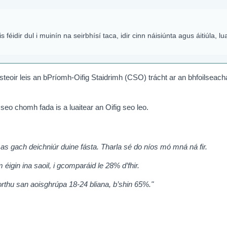
féidir dul i muinín na seirbhísí taca, idir cinn náisiúnta agus áitiúla, lu
oir leis an bPríomh-Oifig Staidrimh (CSO) trácht ar an bhfoilseach
seo chomh fada is a luaitear an Oifig seo leo.
 as gach deichniúr duine fásta. Tharla sé do níos mó mná ná fir.
igin ina saoil, i gcomparáid le 28% d’fhir.
orthu san aoisghrúpa 18-24 bliana, b’shin 65%."