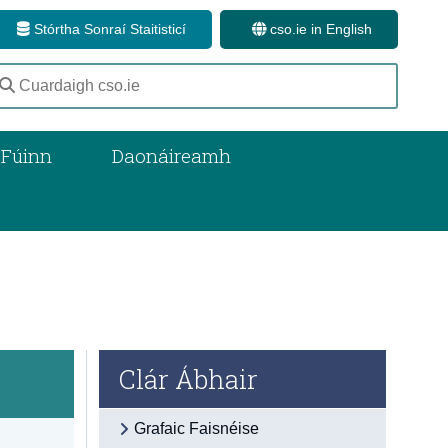
Stórtha Sonraí Staitisticí
cso.ie in English
 Fúinn
Daonáireamh
Clár Ábhair
Grafaic Faisnéise