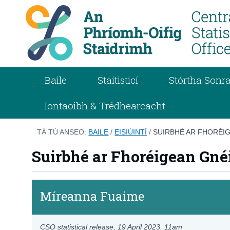
Baile
Staitisticí
Stórtha Sonra
Iontaoibh & Trédhearcacht
TÁ TÚ ANSEO:
BAILE
/
EISIÚINTÍ
/
SUIRBHÉ AR FHORÉIG
Suirbhé ar Fhoréigean Gné
Míreanna Fuaime
CSO statistical release,
19 April 2023
, 11am