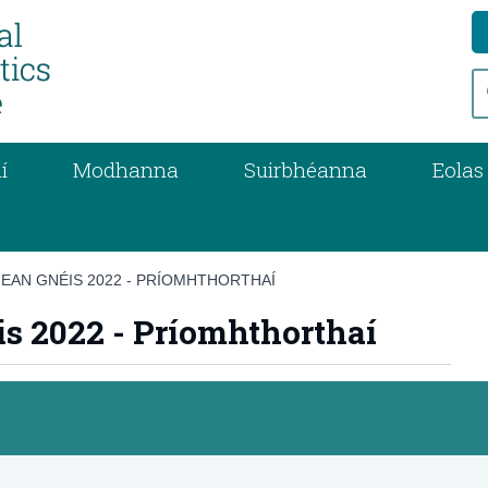
í
Modhanna
Suirbhéanna
Eolas
EAN GNÉIS 2022 - PRÍOMHTHORTHAÍ
is 2022 - Príomhthorthaí