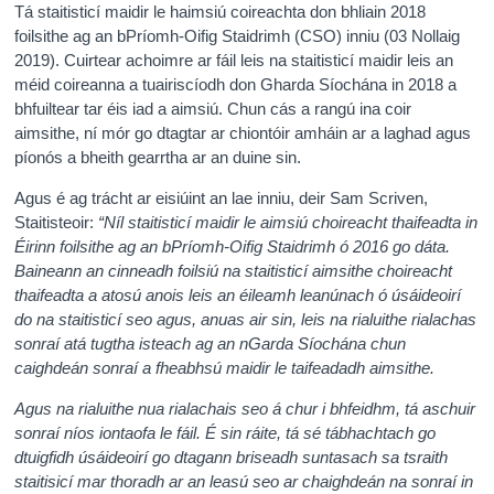
Tá staitisticí maidir le haimsiú coireachta don bhliain 2018
foilsithe ag an bPríomh-Oifig Staidrimh (CSO) inniu (03 Nollaig
2019). Cuirtear achoimre ar fáil leis na staitisticí maidir leis an
méid coireanna a tuairiscíodh don Gharda Síochána in 2018 a
bhfuiltear tar éis iad a aimsiú. Chun cás a rangú ina coir
aimsithe, ní mór go dtagtar ar chiontóir amháin ar a laghad agus
píonós a bheith gearrtha ar an duine sin.
Agus é ag trácht ar eisiúint an lae inniu, deir Sam Scriven,
Staitisteoir:
“
Níl staitisticí maidir le aimsiú choireacht thaifeadta in
Éirinn foilsithe ag an bPríomh-Oifig Staidrimh ó 2016 go dáta
.
Baineann an cinneadh foilsiú na staitisticí aimsithe choireacht
thaifeadta a atosú anois leis an éileamh leanúnach ó úsáideoirí
do na staitisticí seo agus, anuas air sin, leis na rialuithe rialachas
sonraí atá tugtha isteach ag an nGarda Síochána chun
caighdeán sonraí a fheabhsú maidir le taifeadadh aimsithe.
Agus na rialuithe nua rialachais seo á chur i bhfeidhm, tá aschuir
sonraí níos iontaofa le fáil. É sin ráite, tá sé tábhachtach go
dtuigfidh úsáideoirí go dtagann briseadh suntasach sa tsraith
staitisicí mar thoradh ar an leasú seo ar chaighdeán na sonraí in