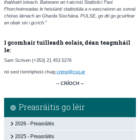
thabhairt isteach. Baineann an t-aicmiú Staitisticí Faoi
Fhorchoimeadas le heisiúintí staitistiúla a n-eascraíonn as sonraí
chóras lárnach an Gharda Síochána, PULSE, go dtí go gcuirfear
an obair sin i gcrích.”
I gcomhair tuilleadh eolais, déan teagmháil
le:
Sam Scriven (+353) 21 453 5276
nó seol ríomhphost chuig
crime@cso.ie
-- CRÍOCH --
Preasráitis go léir
2026 - Preasráitis
2025 - Preasráitis