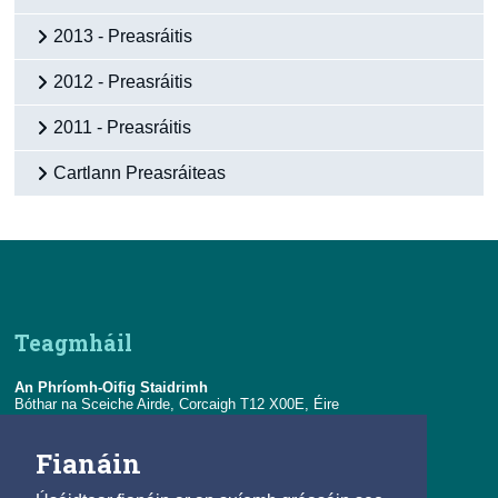
2013 - Preasráitis
2012 - Preasráitis
2011 - Preasráitis
Cartlann Preasráiteas
Teagmháil
An Phríomh-Oifig Staidrimh
Bóthar na Sceiche Airde, Corcaigh T12 X00E, Éire
Teil:
+353-21-4535000
Fianáin
R-phost:
eolas@cso.ie