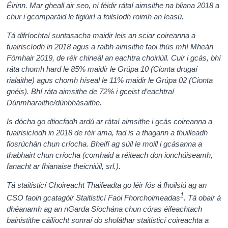
Éirinn. Mar gheall air seo, ní féidir rátaí aimsithe na bliana 2018 a
chur i gcomparáid le figiúirí a foilsíodh roimh an leasú.
Tá difríochtaí suntasacha maidir leis an sciar coireanna a
tuairiscíodh in 2018 agus a raibh aimsithe faoi thús mhí Mheán
Fómhair 2019, de réir chineál an eachtra choiriúil. Cuir i gcás, bhí
ráta chomh hard le 85% maidir le Grúpa 10 (Cionta drugaí
rialaithe) agus chomh híseal le 11% maidir le Grúpa 02 (Cionta
gnéis). Bhí ráta aimsithe de 72% i gceist d’eachtraí
Dúnmharaithe/dúnbhásaithe.
Is dócha go dtiocfadh ardú ar rátaí aimsithe i gcás coireanna a
tuairisicíodh in 2018 de réir ama, fad is a thagann a thuilleadh
fiosrúchán chun críocha. Bheifí ag súil le moill i gcásanna a
thabhairt chun críocha (comhaid a réiteach don ionchúiseamh,
fanacht ar fhianaise theicniúil, srl.).
Tá staitisticí Choireacht Thaifeadta go léir fós á fhoilsiú ag an
1
CSO faoin gcatagóir Staitisticí Faoi Fhorchoimeadas
.
Tá obair á
dhéanamh ag an n
Garda Síochána
chun córas éifeachtach
bainistithe cáilíocht sonraí do sholáthar staitisticí coireachta a