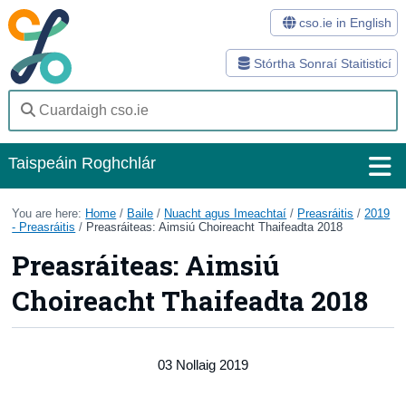
cso.ie in English
Stórtha Sonraí Staitisticí
Taispeáin Roghchlár
Baile
You are here:
Home
/
Baile
/
Nuacht agus Imeachtaí
/
Preasráitis
/
2019
- Preasráitis
/
Preasráiteas: Aimsiú Choireacht Thaifeadta 2018
Staitisticí
Preasráiteas: Aimsiú
Stórtha Sonraí
Choireacht Thaifeadta 2018
Modhanna
Suirbhéanna
03 Nollaig 2019
Eolas Fúinn