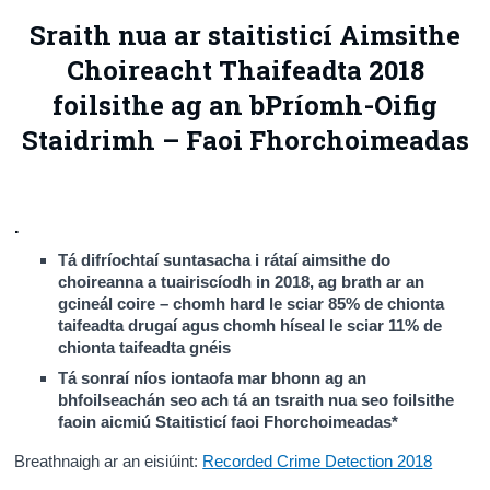
Sraith nua ar staitisticí Aimsithe
Daonáireamh
Choireacht Thaifeadta 2018
Iontaoibh & Trédhearcacht
foilsithe ag an bPríomh-Oifig
Staidrimh – Faoi Fhorchoimeadas
.
Tá difríochtaí suntasacha i rátaí aimsithe do
choireanna a tuairiscíodh in 2018, ag brath ar an
gcineál coire – chomh hard le sciar 85% de chionta
taifeadta drugaí agus chomh híseal le sciar 11% de
chionta taifeadta gnéis
Tá sonraí níos iontaofa mar bhonn ag an
bhfoilseachán seo ach tá an tsraith nua seo foilsithe
faoin aicmiú Staitisticí faoi Fhorchoimeadas*
Breathnaigh ar an eisiúint:
Recorded Crime Detection 2018