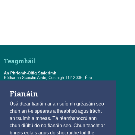
Daonáireamh
Iontaoibh & Trédhearcacht
Teagmháil
An Phríomh-Oifig Staidrimh
Bóthar na Sceiche Airde, Corcaigh T12 X00E, Éire
Teil:
+353-21-4535000
Fianáin
R-phost:
eolas@cso.ie
Úsáidtear fianáin ar an suíomh gréasáin seo
Naisc
chun an t-eispéaras a fheabhsú agus trácht
an tsuímh a mheas. Tá réamhshocrú ann
© 2025
chun diúltú do na fianáin seo. Chun teacht ar
Beartas Cóipchirt agus Athúsáide
bhreis eolais agus do shocruithe toilithe